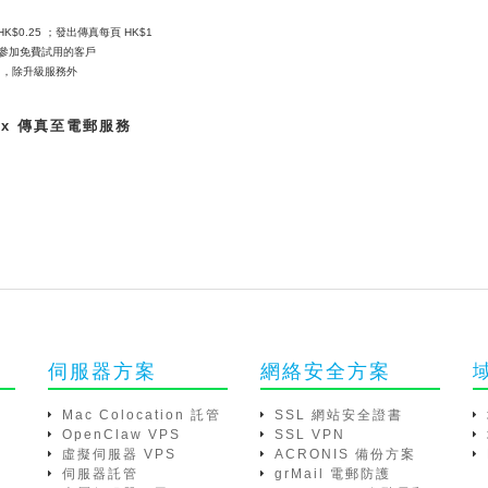
$0.25 ；發出傳真每頁 HK$1
參加免費試用的客戶
0 ，除升級服務外
ax 傳真至電郵服務
伺服器方案
網絡安全方案
Mac Colocation 託管
SSL 網站安全證書
OpenClaw VPS
SSL VPN
虛擬伺服器 VPS
ACRONIS 備份方案
伺服器託管
grMail 電郵防護