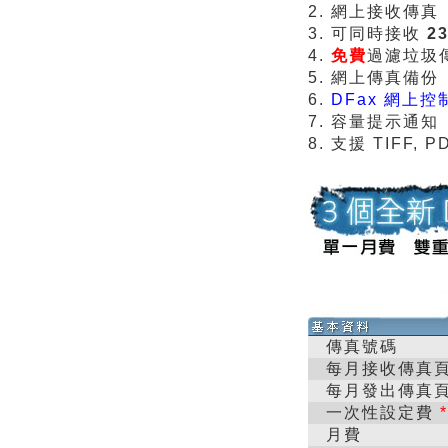
2. 網上接收傳真
3. 可同時接收
2
4.
免費
過濾垃圾
5. 網上傳真備份
6.
DFax 網上控制
7. 容量提示通知
8. 支援 TIFF, 
傳真號碼
每月接收傳真
每月發出傳真
一次性設定費
*
月費