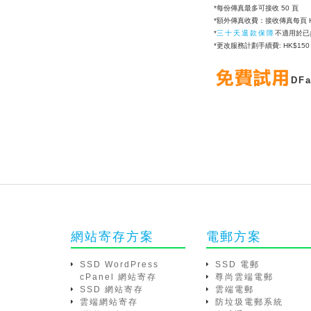
*每份傳真最多可接收 50 頁
*額外傳真收費：接收傳真每頁 HK
*
三十天退款保障
不適用於已
*更改服務計劃手續費: HK$15
DF
網站寄存方案
電郵方案
SSD WordPress
SSD 電郵
cPanel 網站寄存
尊尚雲端電郵
SSD 網站寄存
雲端電郵
雲端網站寄存
防垃圾電郵系統