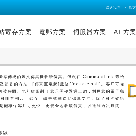
聯絡我們
付款方
站寄存方案
電郵方案
伺服器方案
AI 方
靠傳統的圖文傳真機收發傳真。但現在 CommuniLink 帶給
省的方法－[傳真至電郵]服務(fax-to-email)。客戶可從
不再被時間、地方所限制 ! 您只需要透過上網，利用您的電子郵
更可隨意列印、儲存、轉寄或刪除此傳真文件。除了可節省紙
是能確保客戶可更快、更安全地收取傳真，以達到通訊無間、
專線