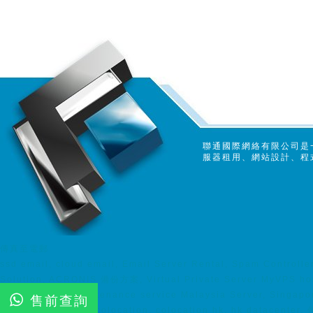
聯通國際網絡有限公司是
服器租用、網站設計、程
傳真至電郵
ssd email, cloud email, Email Server Rental, Spam Control
Solution, ACRONIS 備份方案, Virtual Private Server MyVPS host
maintenance, maintenance service Malaysia Server, Singapo
售前查詢
colocation, server colocation, colocation hk, hk data