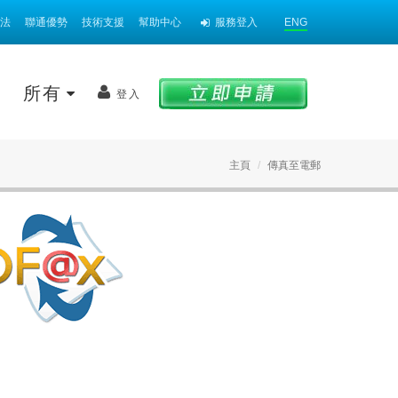
法
聯通優勢
技術支援
幫助中心
服務登入
ENG
案
所有
登入
主頁
傳真至電郵