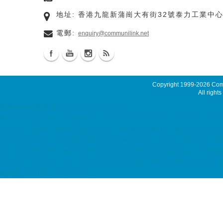
地址: 香港九龍新蒲崗大有街32號泰力工業中心
電郵:
enquiry@communilink.net
Copyright 1999-2026
Comm
All rights
電郵伺服器租用 Email Server Rental
Malaysia Server, Singapore Server, USA Server, Taiwan Serve
Server Rental, Spam Controller, Global SMTP, Smart Email 
Record server maintenance, maintenance service hosting, we
存, Unix Hosting, Windows Hosting ACRONIS Backup Solutio
colocation, server colocation, colocation hk, hk datac
器租用, Dell Server Rental